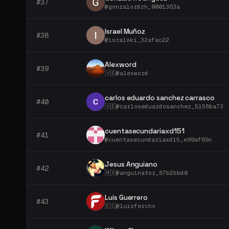
#
37
@
gonzalordzh_0001363a
Israel Muñoz
#
38
@
israloki_32afac22
Alexword
#
39
🇻🇪
@
alexword
carlos eduardo sanchez carrasco
#
40
🇻🇪
@
carloseduardosanchez_5158ba73
cuentasecundariaxd151
#
41
@
cuentasecundariaxd15_e99af69c
Jesus Anguiano
#
42
🇲🇽
@
anguinator_87b2bbd0
Luis Guerrero
#
43
🇪🇨
@
luisferchx