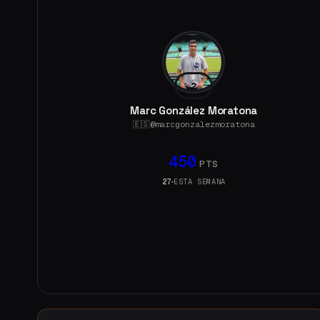
2
Marc González Moratona
🇪🇸
@
marcgonzalezmoratona
450
PTS
27
ESTA SEMANA