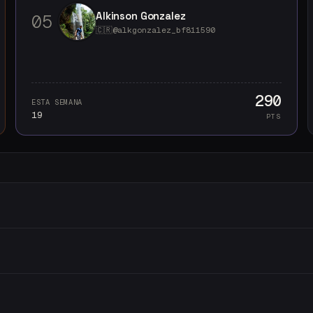
Alkinson Gonzalez
0
5
🇨🇷
@
alkgonzalez_bf811590
290
ESTA SEMANA
19
PTS