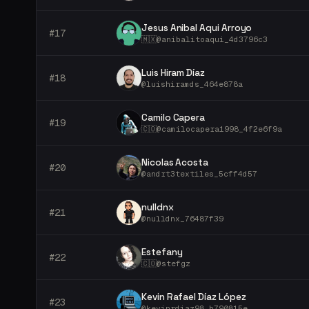
Jesus Anibal Aqui Arroyo
#
17
🇲🇽
@
anibalitoaqui_4d3796c3
Luis Hiram Díaz
#
18
@
luishiramds_464e878a
Camilo Capera
#
19
🇨🇴
@
camilocapera1998_4f2e6f9a
Nicolas Acosta
#
20
@
andrt3textiles_5cff4d57
nulldnx
#
21
@
nulldnx_76487f39
Estefany
#
22
🇨🇴
@
stefgz
Kevin Rafael Díaz López
#
23
@
kevinrdiaz98_b790815e