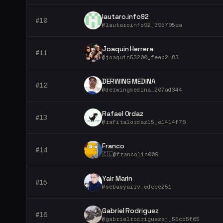
lautaro.info92
#
10
@
lautaroinfo92_395795ea
Joaquin Herrera
#
11
@
joaquin53200_feeb2183
DERWING MEDINA
#
12
@
derwingmedina_207ad344
Rafael Ordaz
#
13
@
rafitalordaz15_e1414f76
Franco
#
14
🇨🇱
@
francolin009
Yair Marin
#
15
@
sebasyairv_edcce251
Gabriel Rodriguez
#
16
@
gabrielrodriguezsj_55cb5f65