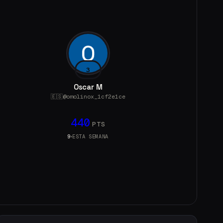
3
Oscar M
🇪🇸
@
omolinox_1cf2e1ce
440
PTS
9
ESTA SEMANA