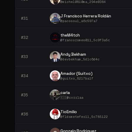
@
michel0810ma_294e0384
J Francisco Herrera Roldán
#
31
@
pacosoul_a6c597a7
theM4tch
#
32
@
francoromeo011_5c9f3a5c
Andy Bekham
#
33
@
devbekham_5d1c6d4c
Amador (Guitxo)
#
34
@
guitxo_8217ba1f
carla
#
35
🇪🇸
@
cvrrlaa
TioEmilio
#
36
@
fldsmetefer11_5c785122
Gonzalo Rodriguez