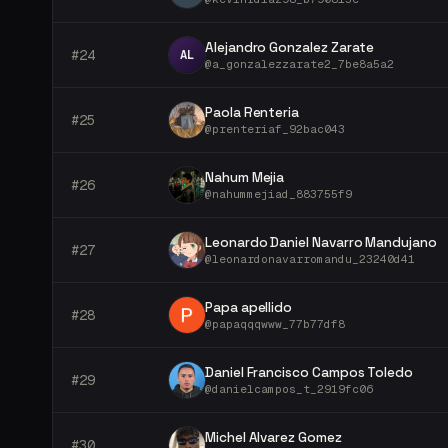
Alejandro Gonzalez Zarate
#
24
AL
@
a_gonzalezzarate2_7be8a5a2
Paola Renteria
#
25
@
prenteriaf_92bac043
Nahum Mejia
#
26
@
nahummejiad_883755f9
Leonardo Daniel Navarro Mandujano
#
27
@
leonardonavarromandu_23240d41
Papa apellido
#
28
@
papaqqqwww_77b77df8
Daniel Francisco Campos Toledo
#
29
@
danielcampos_t_2919fc06
Michel Alvarez Gomez
#
30