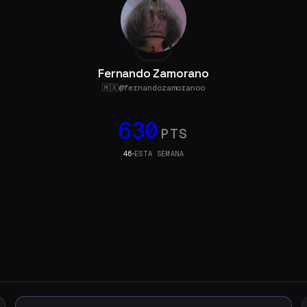
1
Fernando Zamorano
🇲🇽
@
fernandozamoranoo
630
PTS
46
ESTA SEMANA