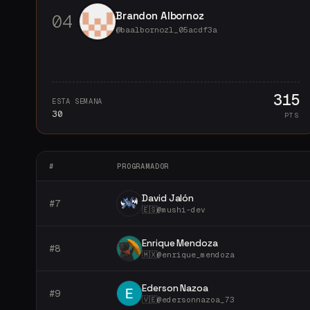
Brandon Albornoz
0
4
@
baalbornozl_05acdf3a
315
ESTA SEMANA
30
PTS
#
PROGRAMADOR
David Jalón
#
7
🇪🇸
@
mushi-dev
Enrique Mendoza
#
8
🇲🇽
@
enrique_mendoza
Ederson Nazoa
#
9
🇻🇪
@
edersonnazoa_73