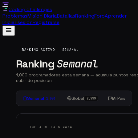
Coding
Challenges
Problemas
Misión Diaria
Batallas
Ranking
Foro
Aprender
Iniciar sesión
Registrarse
menu
RANKING ACTIVO · SEMANAL
Semanal
Ranking
1,000 programadores esta semana
— acumula puntos reso
subir de posición
Semanal
Global
Mi País
1,000
2,999
TOP 3 DE LA SEMANA