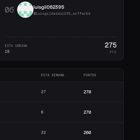
luisgil062395
0
6
@
luisgildardo1235_acffac5d
275
ESTA SEMANA
15
PTS
ESTA SEMANA
PUNTOS
27
270
6
270
22
260