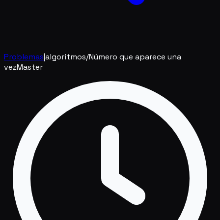
Problemas
|
algoritmos
/
Número que aparece una
vez
Master