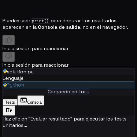
Puedes usar
para depurar. Los resultados
print()
aparecen en la
Consola de salida
, no en el navegador.
thumb_up
Inicia sesión para reaccionar
thumb_down
Inicia sesión para reaccionar
solution.py
Lenguaje
Python
Cargando editor…
terminal
Tests
Consola
delete_sweep
Haz clic en "Evaluar resultado" para ejecutar los tests
unitarios...