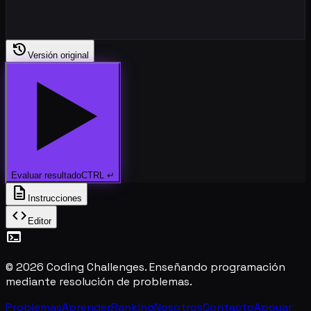
history
Versión original
Evaluar resultado
CTRL
↵
description
Instrucciones
code
Editor
terminal
©
2026
Coding Challenges
. Enseñando programación
mediante resolución de problemas.
Problemas
Aprender
Ranking
Nosotros
Contacto
Apoyar