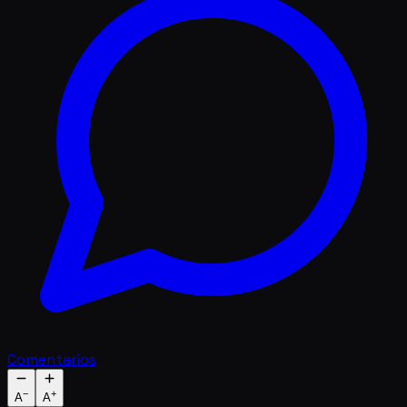
Comentarios
−
+
A
A