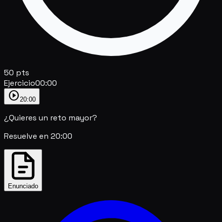
50
pts
Ejercicio
00:00
play_circle
20:00
¿Quieres un reto mayor?
Resuelve en
20:00
Enunciado