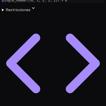
expand_more
Restricciones