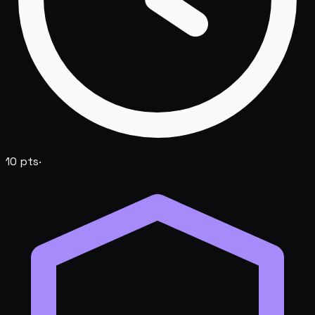
10
pts
·