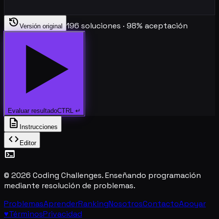
history
196
soluciones ·
98
%
aceptación
Versión original
Evaluar resultado
CTRL
↵
description
Instrucciones
code
Editor
terminal
©
2026
Coding Challenges
. Enseñando programación
mediante resolución de problemas.
Problemas
Aprender
Ranking
Nosotros
Contacto
Apoyar
♥
Términos
Privacidad