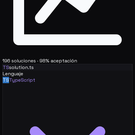
196
soluciones ·
98
% aceptación
TS
solution.ts
Lenguaje
TS
TypeScript