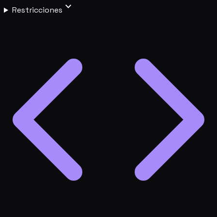
expand_more
Restricciones