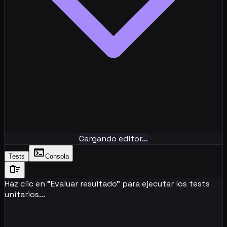
Cargando editor…
terminal
Tests
Consola
delete_sweep
Haz clic en "Evaluar resultado" para ejecutar los tests
unitarios...