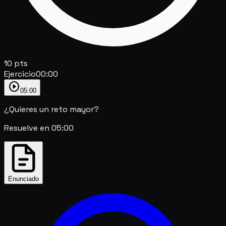
10
pts
Ejercicio
00:00
play_circle
05:00
¿Quieres un reto mayor?
Resuelve en
05:00
Enunciado