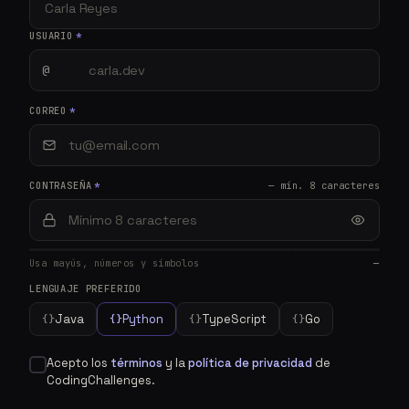
USUARIO
*
@
CORREO
*
CONTRASEÑA
*
— mín. 8 caracteres
Usa mayús, números y símbolos
—
LENGUAJE PREFERIDO
Java
Python
TypeScript
Go
{}
{}
{}
{}
Acepto los
términos
y la
política de privacidad
de
CodingChallenges.