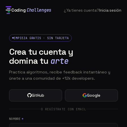
Coding
Challenges
¿Ya tienes cuenta?
Inicia sesión
EMPIEZA GRATIS · SIN TARJETA
Crea tu cuenta y
domina tu
arte
Practica algoritmos, recibe feedback instantáneo y
únete a una comunidad de +12k developers.
GitHub
Google
O REGÍSTRATE CON EMAIL
NOMBRE
*